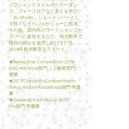
ジプシャンスタイルのベリーダン
ス、フォークロアなど多くを学び、
「AL Ahram」ショーメンバーとし
て様々なイベントやショーに出演。
その他、国内外のワークショップや
コンペに参加するなど、地元栃木で
独自の踊りを追求し続けている。
2018年栃木教室をスタート。
★Rising Star Competition 2018
Solo Advance部門（上級者部門）
優勝
★2019 Dandash Competition in
Tokyo ArabicMusicGroup部門 準優
勝
★GoldenEra & FolkCup 2025
Pro部門 準優勝