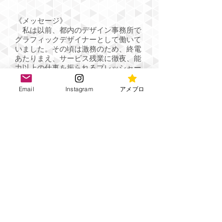
《メッセージ》
私は以前、都内のデザイン事務所で
グラフィックデザイナーとして働いて
いました。その頃は激務のため、終電
あたりまえ、サービス残業に徹夜、能
力以上の仕事を振られるプレッシャー
などなど、激しいストレスとの戦いの
毎日でした。
Email
Instagram
アメブロ
ベリーダンスに出会わなければ、身も
心も潰れていたと思います。唯一のス
トレス発散方法がベリーダンスのレッ
スンで踊ることでした。レッスンの時
間は自分を解放して気持ちが楽にな
り、本当に楽しかったです。また一週
間、お仕事頑張ろうと思えました。そ
んな経験を生かして、皆様のストレ
ス、疲れを少しでも軽減できたら良い
なぁと思います。ベリーダンスで発
散、解放して個性を輝かせてくださ
い！是非皆さんのお役に立てたら嬉し
いです♡